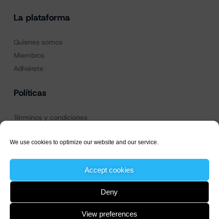
La plataforma
Quienes somos
Miembros
Adhiérete
Políticas
Términos y condiciones
Política de privacidad
We use cookies to optimize our website and our service.
Política de Cookies
Accept cookies
Deny
View preferences