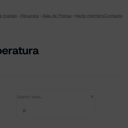
e trabajo
Recursos
Sala de Prensa
Hazte miembro
Contacto
eratura