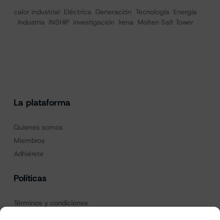
calor industrial
Eléctrica
Generación
Tecnología
Energía
Industria
INSHIP
investigación
Irena
Molten Salt Tower
La plataforma
Quienes somos
Miembros
Adhiérete
Políticas
Términos y condiciones
Política de privacidad